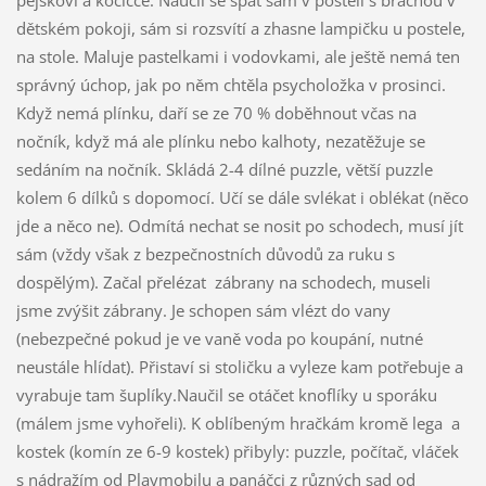
dětském pokoji, sám si rozsvítí a zhasne lampičku u postele,
na stole. Maluje pastelkami i vodovkami, ale ještě nemá ten
správný úchop, jak po něm chtěla psycholožka v prosinci.
Když nemá plínku, daří se ze 70 % doběhnout včas na
nočník, když má ale plínku nebo kalhoty, nezatěžuje se
sedáním na nočník. Skládá 2-4 dílné puzzle, větší puzzle
kolem 6 dílků s dopomocí. Učí se dále svlékat i oblékat (něco
jde a něco ne). Odmítá nechat se nosit po schodech, musí jít
sám (vždy však z bezpečnostních důvodů za ruku s
dospělým). Začal přelézat zábrany na schodech, museli
jsme zvýšit zábrany. Je schopen sám vlézt do vany
(nebezpečné pokud je ve vaně voda po koupání, nutné
neustále hlídat). Přistaví si stoličku a vyleze kam potřebuje a
vyrabuje tam šuplíky.Naučil se otáčet knoflíky u sporáku
(málem jsme vyhořeli). K oblíbeným hračkám kromě lega a
kostek (komín ze 6-9 kostek) přibyly: puzzle, počítač, vláček
s nádražím od Playmobilu a panáčci z různých sad od