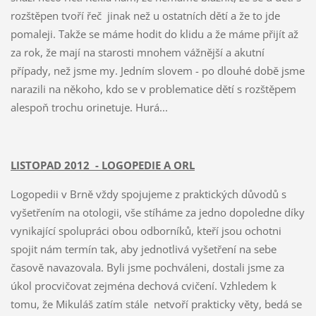
rozštěpen tvoří řeč jinak než u ostatních dětí a že to jde
pomaleji. Takže se máme hodit do klidu a že máme přijít až
za rok, že mají na starosti mnohem vážnější a akutní
případy, než jsme my. Jedním slovem - po dlouhé době jsme
narazili na někoho, kdo se v problematice dětí s rozštěpem
alespoň trochu orinetuje. Hurá...
LISTOPAD 2012 - LOGOPEDIE A ORL
Logopedii v Brně vždy spojujeme z praktických důvodů s
vyšetřením na otologii, vše stíháme za jedno dopoledne díky
vynikající spolupráci obou odborníků, kteří jsou ochotni
spojit nám termín tak, aby jednotlivá vyšetření na sebe
časově navazovala. Byli jsme pochváleni, dostali jsme za
úkol procvičovat zejména dechová cvičení. Vzhledem k
tomu, že Mikuláš zatím stále netvoří prakticky věty, bedá se