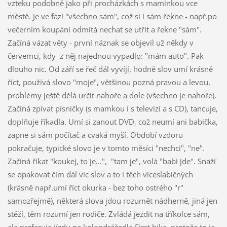
vzteku podobně jako při procházkách s maminkou vce
městě. Je ve fázi "všechno sám", což si i sám řekne - např.po
večerním koupání odmítá nechat se utřít a řekne "sám".
Začíná vázat věty - první náznak se objevil už někdy v
červemci, kdy z něj najednou vypadlo: "mám auto". Pak
dlouho nic. Od září se řeč dál vyvíjí, hodně slov umí krásně
říct, používá slovo "moje", většinou pozná pravou a levou,
problémy ještě dělá určit nahoře a dole (všechno je nahoře).
Začíná zpívat písničky (s mamkou i s televizí a s CD), tancuje,
doplňuje říkadla. Umí si zanout DVD, což neumí ani babička,
zapne si sám počítač a cvaká myší. Období vzdoru
pokračuje, typické slovo je v tomto měsíci "nechci", "ne".
Začíná říkat "koukej, to je...", "tam je", volá "babi jde". Snaží
se opakovat čím dál víc slov a to i těch víceslabičných
(krásně např.umí říct okurka - bez toho ostrého "r"
samozřejmě), některá slova jdou rozumět nádherně, jiná jen
stěží, těm rozumí jen rodiče. Zvládá jezdit na tříkolce sám,