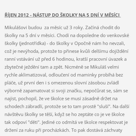
ŘÍJEN 2012 - NÁSTUP DO ŠKOLKY NA 5 DNÍ V MĚSÍCI
Mikulášovi budou za měsíc už 3 roky. Začíná chodit do
školky na 5 dní v měsíci. Chodí na dopoledne do venkovské
školky (jednotřídka) - do školky v Opočně nám ho nevzali,
což je nevýhoda, protože to přinese kvůli delšímu dojíždění
ranní vstávání už před 6 hodinou, kratší pracovní úvazek a
zbytečné ježdění tam a zpět. Nicméně se Mikuláš velmi
rychle aklimatizoval, odloučení od maminky probíhá bez
pláče, už první den i s omezenou slovní zásobou zvládl
výborně zapamatovat si svoji značku, nepočůrat se, sám se
najíst, pochopil, že ve školce se musí zásadně držet na
schodech zábradlí, protože se to tam prostě "sluší". Na další
návštěvu školky se těší, když se ho zeptáte co je ve školce
tak odpoví "děti". Jediné co odmítá ve školce respektovat je
držení za ruku při procházkách. To pak dostává záchvaty