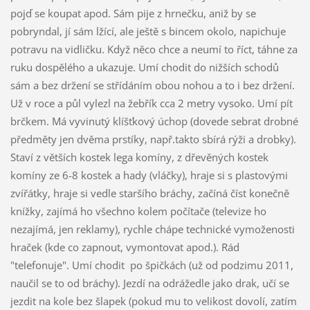
pojď se koupat apod. Sám pije z hrnečku, aniž by se
pobryndal, jí sám lžící, ale ještě s bincem okolo, napichuje
potravu na vidličku. Když něco chce a neumí to říct, táhne za
ruku dospělého a ukazuje. Umí chodit do nižších schodů
sám a bez držení se střídáním obou nohou a to i bez držení.
Už v roce a půl vylezl na žebřík cca 2 metry vysoko. Umí pít
brčkem. Má vyvinutý klíšťkový úchop (dovede sebrat drobné
předměty jen dvěma prstíky, např.takto sbírá rýži a drobky).
Staví z větších kostek lega komíny, z dřevěných kostek
komíny ze 6-8 kostek a hady (vláčky), hraje si s plastovými
zvířátky, hraje si vedle staršího bráchy, začíná číst konečně
knížky, zajímá ho všechno kolem počítače (televize ho
nezajímá, jen reklamy), rychle chápe technické vymoženosti
hraček (kde co zapnout, vymontovat apod.). Rád
"telefonuje". Umí chodit po špičkách (už od podzimu 2011,
naučil se to od bráchy). Jezdí na odrážedle jako drak, učí se
jezdit na kole bez šlapek (pokud mu to velikost dovolí, zatím