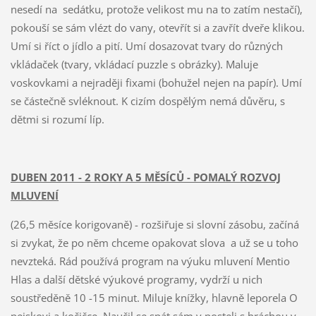
nesedí na sedátku, protože velikost mu na to zatím nestačí),
pokouší se sám vlézt do vany, otevřít si a zavřít dveře klikou.
Umí si říct o jídlo a pití. Umí dosazovat tvary do různých
vkládaček (tvary, vkládací puzzle s obrázky). Maluje
voskovkami a nejraději fixami (bohužel nejen na papír). Umí
se částečně svléknout. K cizím dospělým nemá důvěru, s
dětmi si rozumí líp.
DUBEN 2011 - 2 ROKY A 5 MĚSÍCŮ - POMALÝ ROZVOJ
MLUVENÍ
(26,5 měsíce korigovaně) - rozšiřuje si slovní zásobu, začíná
si zvykat, že po něm chceme opakovat slova a už se u toho
nevzteká. Rád používá program na výuku mluvení Mentio
Hlas a další dětské výukové programy, vydrží u nich
soustředěně 10 -15 minut. Miluje knížky, hlavně leporela O
pejskovi a kočičce. Naučil se spát sám v posteli s bráchou v