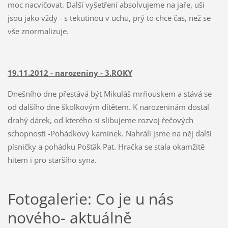
moc nacvičovat. Další vyšetření absolvujeme na jaře, uši
jsou jako vždy - s tekutinou v uchu, prý to chce čas, než se
vše znormalizuje.
19.11.2012 - narozeniny - 3.ROKY
Dnešního dne přestává být Mikuláš mrňouskem a stává se
od dalšího dne školkovým dítětem. K narozeninám dostal
drahý dárek, od kterého si slibujeme rozvoj řečových
schopností -Pohádkový kamínek. Nahráli jsme na něj další
písničky a pohádku Pošťák Pat. Hračka se stala okamžitě
hitem i pro staršího syna.
Fotogalerie: Co je u nás
nového- aktuálně