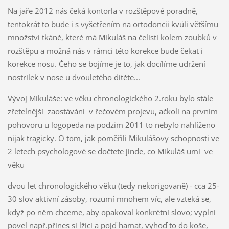
Na jaře 2012 nás čeká kontorla v rozštěpové poradně,
tentokrát to bude i s vyšetřením na ortodoncii kvůli většímu
množství tkáně, které má Mikuláš na čelisti kolem zoubků v
rozštěpu a možná nás v rámci této korekce bude čekat i
korekce nosu. Čeho se bojíme je to, jak docílíme udržení
nostrilek v nose u dvouletého dítěte...
Vývoj Mikuláše: ve věku chronologického 2.roku bylo stále
zřetelnější zaostávání v řečovém projevu, ačkoli na prvním
pohovoru u logopeda na podzim 2011 to nebylo nahlíženo
nijak tragicky. O tom, jak poměřili Mikulášovy schopnosti ve
2 letech psychologové se dočtete jinde, co Mikuláš umí ve
věku
dvou let chronologického věku (tedy nekorigovaně) - cca 25-
30 slov aktivní zásoby, rozumí mnohem víc, ale vzteká se,
když po něm chceme, aby opakoval konkrétní slovo; vyplní
povel např.přines si lžíci a pojď hamat, vyhoď to do koše,