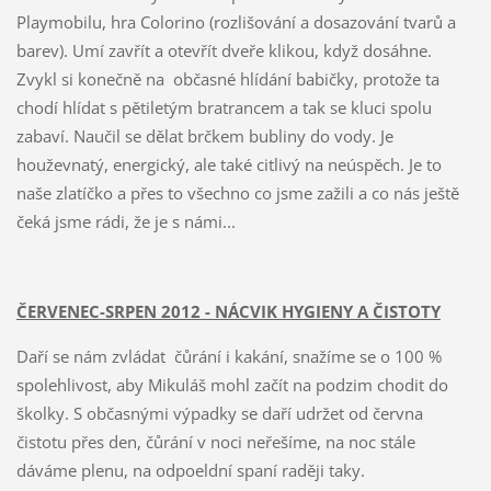
Playmobilu, hra Colorino (rozlišování a dosazování tvarů a
barev). Umí zavřít a otevřít dveře klikou, když dosáhne.
Zvykl si konečně na občasné hlídání babičky, protože ta
chodí hlídat s pětiletým bratrancem a tak se kluci spolu
zabaví. Naučil se dělat brčkem bubliny do vody. Je
houževnatý, energický, ale také citlivý na neúspěch. Je to
naše zlatíčko a přes to všechno co jsme zažili a co nás ještě
čeká jsme rádi, že je s námi...
ČERVENEC-SRPEN 2012 - NÁCVIK HYGIENY A ČISTOTY
Daří se nám zvládat čůrání i kakání, snažíme se o 100 %
spolehlivost, aby Mikuláš mohl začít na podzim chodit do
školky. S občasnými výpadky se daří udržet od června
čistotu přes den, čůrání v noci neřešíme, na noc stále
dáváme plenu, na odpoeldní spaní raději taky.