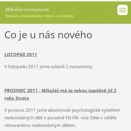
Mikulka-rozstepacek
Deníček nedonošeného mimi s rozštěpem
Co je u nás nového
LISTOPAD 2011
V listopadu 2011 jsme oslavili 2.narozeniny.
PROSINEC 2011 - Mikuláš má za sebou úspěšně již 2
roky života
V prosinci 2011 jsme absolvovali psychologické vyšetření
nedonošených dětí v poradně FN HK- více čtěte v oddíle
věnovanému nedonošeným dětem.