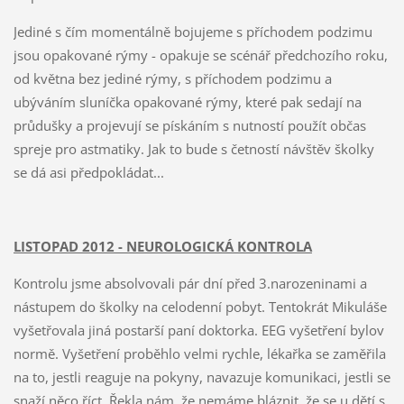
Jediné s čím momentálně bojujeme s příchodem podzimu
jsou opakované rýmy - opakuje se scénář předchozího roku,
od května bez jediné rýmy, s příchodem podzimu a
ubýváním sluníčka opakované rýmy, které pak sedají na
průdušky a projevují se pískáním s nutností použít občas
spreje pro astmatiky. Jak to bude s četností návštěv školky
se dá asi předpokládat...
LISTOPAD 2012 - NEUROLOGICKÁ KONTROLA
Kontrolu jsme absolvovali pár dní před 3.narozeninami a
nástupem do školky na celodenní pobyt. Tentokrát Mikuláše
vyšetřovala jiná postarší paní doktorka. EEG vyšetření bylov
normě. Vyšetření proběhlo velmi rychle, lékařka se zaměřila
na to, jestli reaguje na pokyny, navazuje komunikaci, jestli se
snaží něco říct. Řekla nám, že nemáme bláznit, že se u dětí s