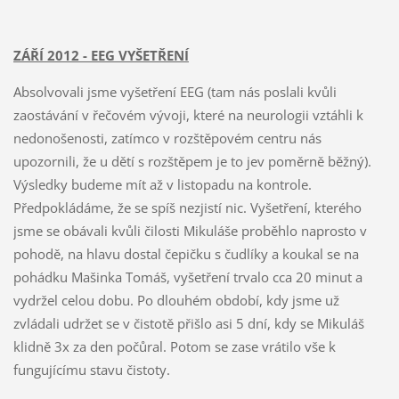
ZÁŘÍ 2012 - EEG VYŠETŘENÍ
Absolvovali jsme vyšetření EEG (tam nás poslali kvůli
zaostávání v řečovém vývoji, které na neurologii vztáhli k
nedonošenosti, zatímco v rozštěpovém centru nás
upozornili, že u dětí s rozštěpem je to jev poměrně běžný).
Výsledky budeme mít až v listopadu na kontrole.
Předpokládáme, že se spíš nezjistí nic. Vyšetření, kterého
jsme se obávali kvůli čilosti Mikuláše proběhlo naprosto v
pohodě, na hlavu dostal čepičku s čudlíky a koukal se na
pohádku Mašinka Tomáš, vyšetření trvalo cca 20 minut a
vydržel celou dobu. Po dlouhém období, kdy jsme už
zvládali udržet se v čistotě přišlo asi 5 dní, kdy se Mikuláš
klidně 3x za den počůral. Potom se zase vrátilo vše k
fungujícímu stavu čistoty.