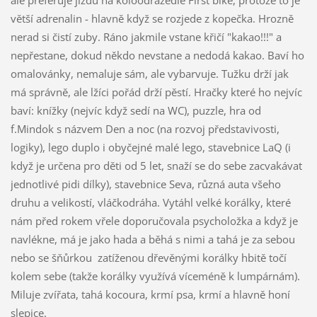
ale preferuje jízdu na koloodrážedle First bike, protože to je
větší adrenalin - hlavně když se rozjede z kopečka. Hrozně
nerad si čistí zuby. Ráno jakmile vstane křičí "kakao!!!" a
nepřestane, dokud někdo nevstane a nedodá kakao. Baví ho
omalovánky, nemaluje sám, ale vybarvuje. Tužku drží jak
má správně, ale lžíci pořád drží pěstí. Hračky které ho nejvíc
baví: knížky (nejvíc když sedí na WC), puzzle, hra od
f.Mindok s názvem Den a noc (na rozvoj představivosti,
logiky), lego duplo i obyčejné malé lego, stavebnice LaQ (i
když je určena pro děti od 5 let, snaží se do sebe zacvakávat
jednotlivé pidi dílky), stavebnice Seva, různá auta všeho
druhu a velikostí, vláčkodráha. Vytáhl velké korálky, které
nám před rokem vřele doporučovala psycholožka a když je
navlékne, má je jako hada a běhá s nimi a tahá je za sebou
nebo se šňůrkou zatíženou dřevěnými korálky hbitě točí
kolem sebe (takže korálky využívá víceméně k lumpárnám).
Miluje zvířata, tahá kocoura, krmí psa, krmí a hlavně honí
slepice.