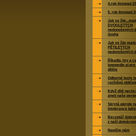
4.rok-listopad 
5. rok-listopad 
Jak se žije...m
DVOULETÝCH
nedonošených d
úvaha
Jak se žije ma
PĚTILETÝCH
nedonošených d
Říkadla, hry a cv
logopedie aj.pro
dítěte
Odborné texty n
rozštěpů obličej
Když dítě nechc
aneb naše peripe
Skrytá alergie n
intolerance lakt
Receptář dobrot
z naší domácnos
Napište nám