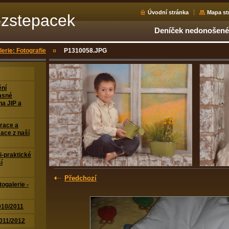
Úvodní stránka
Mapa st
ozstepacek
Deníček nedonošené
lerie: Fotografie
P1310058.JPG
ění
asné
na JIP a
erace a
ace z naší
-praktické
í
Předchozí
togalerie -
010/2011
2011/2012