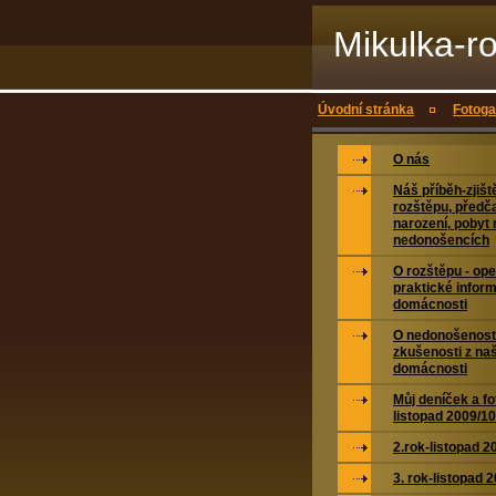
Mikulka-r
Úvodní stránka
Fotoga
O nás
Náš příběh-zjišt
rozštěpu, předč
narození, pobyt 
nedonošencích
O rozštěpu - op
praktické inform
domácnosti
O nedonošenosti
zkušenosti z naš
domácnosti
Můj deníček a fo
listopad 2009/10
2.rok-listopad 2
3. rok-listopad 