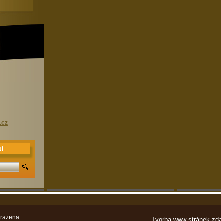
.cz
Í
razena.
Tvorba www stránek zd