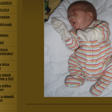
2012/2013
2013/14
aminkám
ětí-malá
minkám
ětí
ičení,
 stimulaci
a téma
e
e mluvit
tie s řečí
a mléko,
ozy
 a nápadů
ti