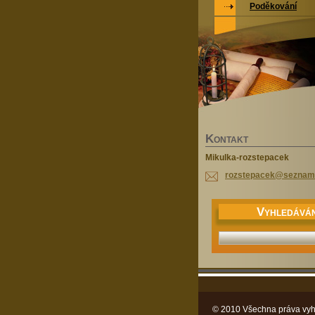
Poděkování
K
ONTAKT
Mikulka-rozstepacek
rozstepa
cek@sezn
am
V
YHLEDÁVÁN
© 2010 Všechna práva vyh