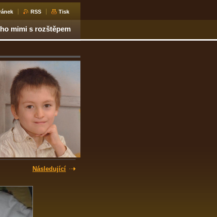
ránek
RSS
Tisk
ho mimi s rozštěpem
Následující